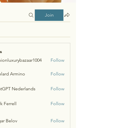
Join
s
hionluxurybazaar1004
Follow
uxurybazaar1004
lard Armino
Follow
tGPT Nederlands
Follow
k Ferrell
Follow
ar Belov
Follow