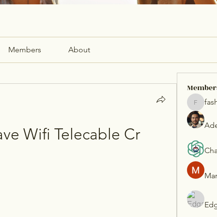
Members
About
Member
fas
fashionl
Ade
ve Wifi Telecable Cr
Cha
Mar
Edg