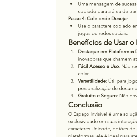
Uma mensagem de sucesso s
copiado para a área de tran
Passo 4: Cole onde Desejar
Use o caractere copiado e
jogos ou redes sociais.
Benefícios de Usar o 
Destaque em Plataformas D
inovadoras que chamem at
Fácil Acesso e Uso
: Não r
colar.
Versatilidade
: Útil para jo
personalização de docume
Gratuito e Seguro
: Não en
Conclusão
O Espaço Invisível é uma soluçã
exclusividade em suas interaçõ
caracteres Unicode, botões de 
plataformas, ele é ideal para a