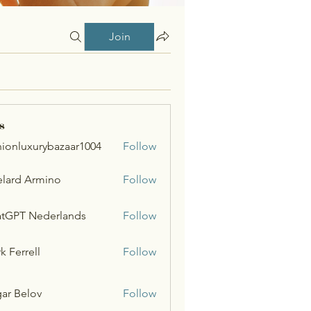
Join
s
hionluxurybazaar1004
Follow
uxurybazaar1004
lard Armino
Follow
tGPT Nederlands
Follow
k Ferrell
Follow
ar Belov
Follow