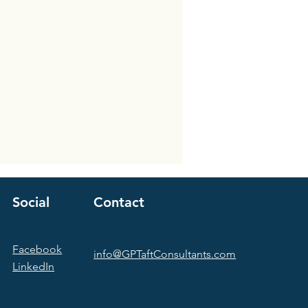
Social
Contact
Facebook
info@GPTaftConsultants.com
LinkedIn