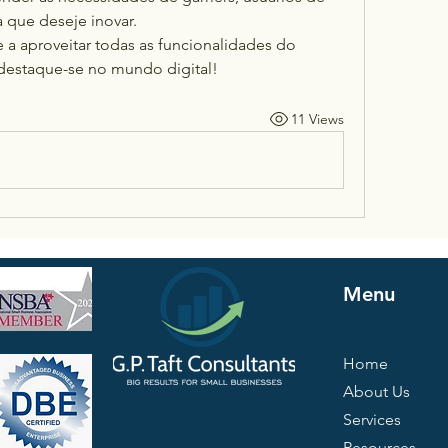
 que deseje inovar.
 aproveitar todas as funcionalidades do 
 e destaque-se no mundo digital!
11 Views
Menu
Home
About Us
Services
Resources