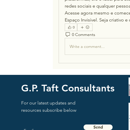
redes sociais e qualquer pessoa
Acesse agora mesmo e comece a
Espaço Invisível. Seja criativo
0
0 Comments
Write a comment...
G.P. Taft Consultants
For our latest updates and
resources subscribe below
Send