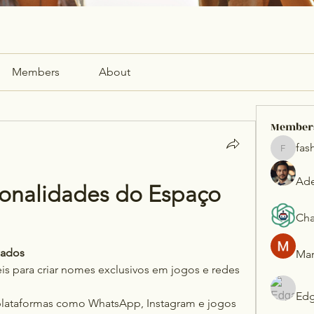
Members
About
Member
fas
fashionl
Ade
ionalidades do Espaço 
Cha
zados
Mar
eis para criar nomes exclusivos em jogos e redes 
Edg
 plataformas como WhatsApp, Instagram e jogos 